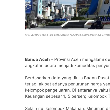
Foto: Suasana sepinya kota Banda Aceh di hari pertama Ramadhan (Agus Setyad
Banda Aceh
- Provinsi Aceh mengalami defl
angkutan udara menjadi komoditas penyum
Berdasarkan data yang dirilis Badan Pusat 
terjadi akibat adanya penurunan harga yan
kelompok pengeluaran. Di antaranya yaitu
Keuangan sebesar 1,15 persen; Kelompok T
Selain itu, kelompok Makanan, Minuman d