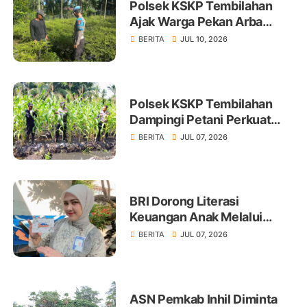
Polsek KSKP Tembilahan
Ajak Warga Pekan Arba
Tanam Cabai Dukung
BERITA
JUL 10, 2026
Ketahanan Pangan
Polsek KSKP Tembilahan
Dampingi Petani Perkuat
Swasembada Pangan
BERITA
JUL 07, 2026
BRI Dorong Literasi
Keuangan Anak Melalui
Produk BritAma Junio
BERITA
JUL 07, 2026
ASN Pemkab Inhil Diminta