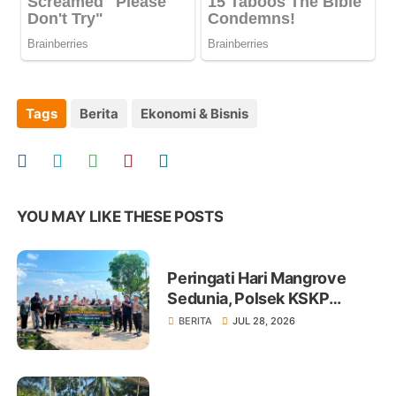
Tags
Berita
Ekonomi & Bisnis
YOU MAY LIKE THESE POSTS
Peringati Hari Mangrove
Sedunia, Polsek KSKP
Tembilahan Tanam 100 Bibit
BERITA
JUL 28, 2026