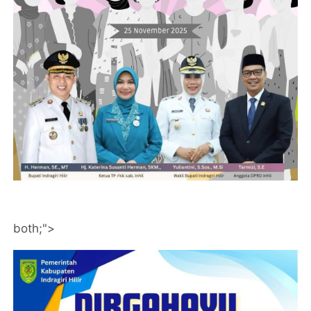
both;">