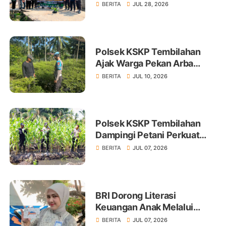
Tembilahan Tanam 100 Bibit
BERITA
JUL 28, 2026
Polsek KSKP Tembilahan
Ajak Warga Pekan Arba
Tanam Cabai Dukung
BERITA
JUL 10, 2026
Ketahanan Pangan
Polsek KSKP Tembilahan
Dampingi Petani Perkuat
Swasembada Pangan
BERITA
JUL 07, 2026
BRI Dorong Literasi
Keuangan Anak Melalui
Produk BritAma Junio
BERITA
JUL 07, 2026