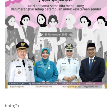
both;">