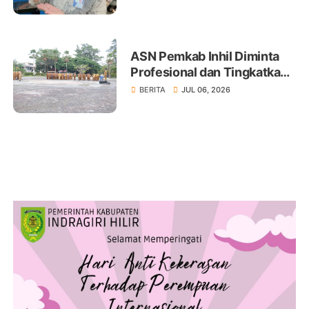
ASN Pemkab Inhil Diminta
Profesional dan Tingkatkan
Pelayanan Publik
BERITA
JUL 06, 2026