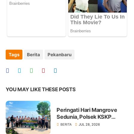
Tags
Berita
Pekanbaru
YOU MAY LIKE THESE POSTS
Peringati Hari Mangrove
Sedunia, Polsek KSKP
Tembilahan Tanam 100 Bibit
BERITA
JUL 28, 2026