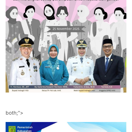
both;">