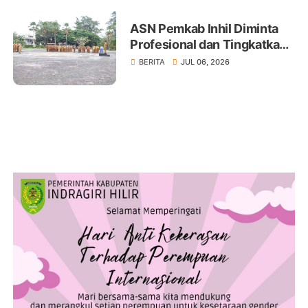
ASN Pemkab Inhil Diminta
Profesional dan Tingkatkan
Pelayanan Publik
BERITA
JUL 06, 2026