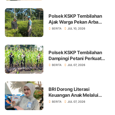
Polsek KSKP Tembilahan
Ajak Warga Pekan Arba
Tanam Cabai Dukung
BERITA
JUL 10, 2026
Ketahanan Pangan
Polsek KSKP Tembilahan
Dampingi Petani Perkuat
Swasembada Pangan
BERITA
JUL 07, 2026
BRI Dorong Literasi
Keuangan Anak Melalui
Produk BritAma Junio
BERITA
JUL 07, 2026