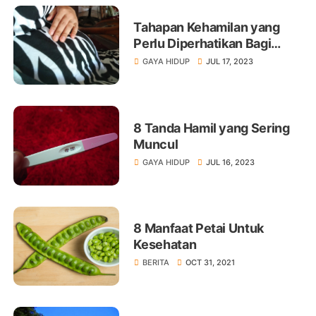
Tahapan Kehamilan yang
Perlu Diperhatikan Bagi
Moms dan Dads
GAYA HIDUP
JUL 17, 2023
8 Tanda Hamil yang Sering
Muncul
GAYA HIDUP
JUL 16, 2023
8 Manfaat Petai Untuk
Kesehatan
BERITA
OCT 31, 2021