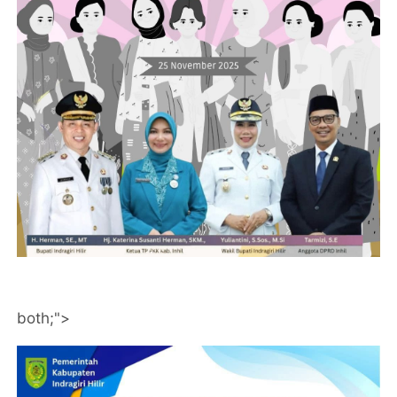
both;">