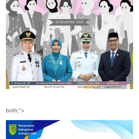
both;">