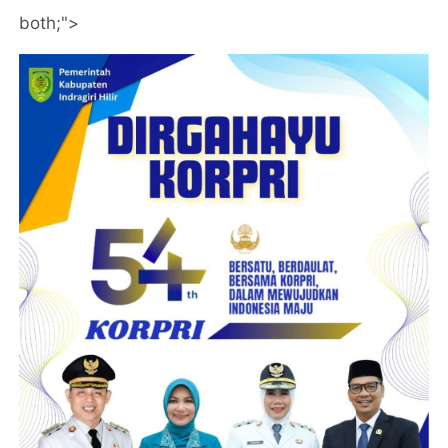
both;">