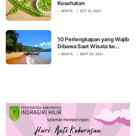
Kesehatan
BERITA
OCT 31, 2021
10 Perlengkapan yang Wajib
Dibawa Saat Wisata ke
Pantai Agar Liburan Makin
BERITA
SEPT 25, 2021
Seru