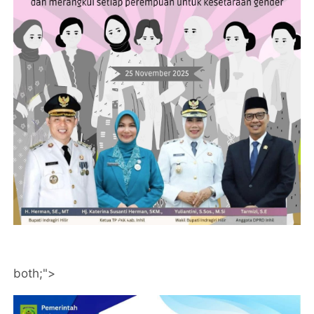
both;">