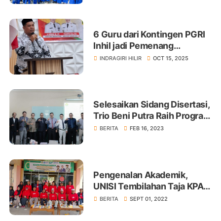
6 Guru dari Kontingen PGRI
Inhil jadi Pemenang
Porsenijar se-Riau 2025
INDRAGIRI HILIR
OCT 15, 2025
Selesaikan Sidang Disertasi,
Trio Beni Putra Raih Program
Doktor Bidang Ilmu
BERITA
FEB 16, 2023
Lingkungan Hidup
Pengenalan Akademik,
UNISI Tembilahan Taja KPA
Offline Bagi Mahasiswa Baru
BERITA
SEPT 01, 2022