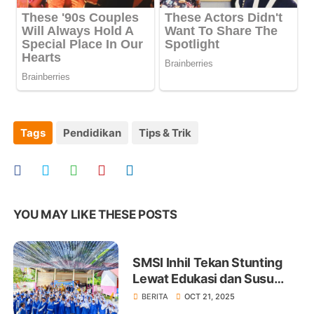
Tags
Pendidikan
Tips & Trik
YOU MAY LIKE THESE POSTS
SMSI Inhil Tekan Stunting
Lewat Edukasi dan Susu
Ginas
BERITA
OCT 21, 2025