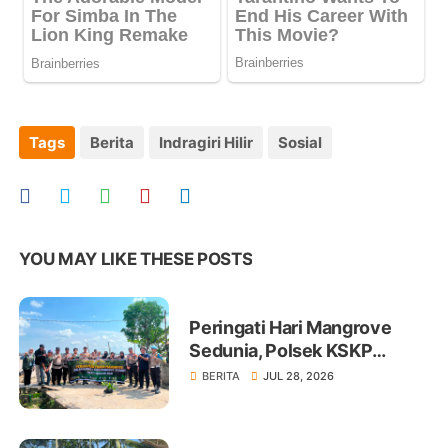
Tags
Berita
Indragiri Hilir
Sosial
YOU MAY LIKE THESE POSTS
Peringati Hari Mangrove
Sedunia, Polsek KSKP
Tembilahan Tanam 100 Bibit
BERITA
JUL 28, 2026