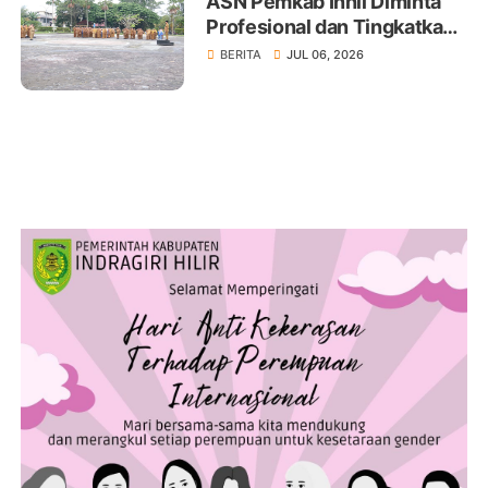
ASN Pemkab Inhil Diminta
Profesional dan Tingkatkan
Pelayanan Publik
BERITA
JUL 06, 2026