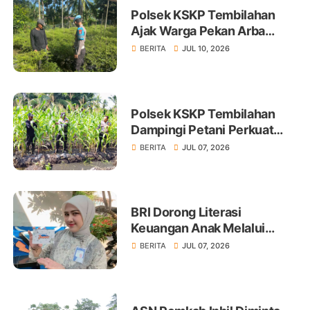
Polsek KSKP Tembilahan
Ajak Warga Pekan Arba
Tanam Cabai Dukung
BERITA
JUL 10, 2026
Ketahanan Pangan
Polsek KSKP Tembilahan
Dampingi Petani Perkuat
Swasembada Pangan
BERITA
JUL 07, 2026
BRI Dorong Literasi
Keuangan Anak Melalui
Produk BritAma Junio
BERITA
JUL 07, 2026