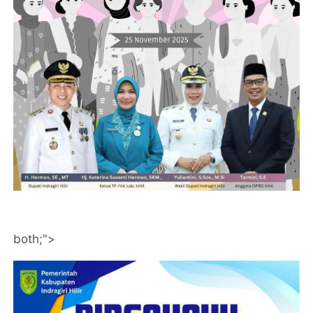
both;">