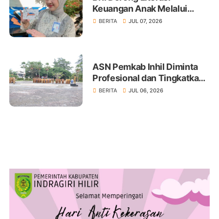
Keuangan Anak Melalui
Produk BritAma Junio
BERITA
JUL 07, 2026
ASN Pemkab Inhil Diminta
Profesional dan Tingkatkan
Pelayanan Publik
BERITA
JUL 06, 2026