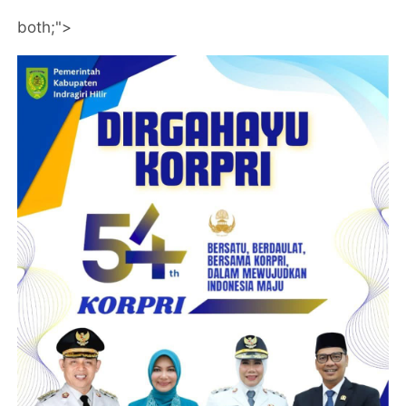
both;">