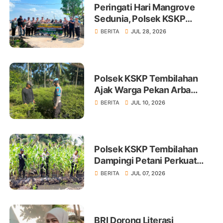
Peringati Hari Mangrove
Sedunia, Polsek KSKP
Tembilahan Tanam 100 Bibit
BERITA
JUL 28, 2026
Polsek KSKP Tembilahan
Ajak Warga Pekan Arba
Tanam Cabai Dukung
BERITA
JUL 10, 2026
Ketahanan Pangan
Polsek KSKP Tembilahan
Dampingi Petani Perkuat
Swasembada Pangan
BERITA
JUL 07, 2026
BRI Dorong Literasi