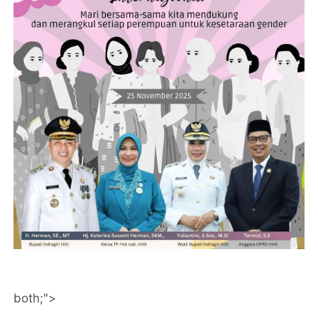
both;">