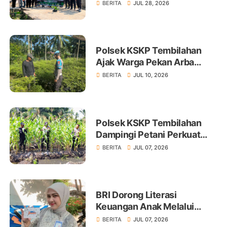
Tembilahan Tanam 100 Bibit
BERITA
JUL 28, 2026
Polsek KSKP Tembilahan
Ajak Warga Pekan Arba
Tanam Cabai Dukung
BERITA
JUL 10, 2026
Ketahanan Pangan
Polsek KSKP Tembilahan
Dampingi Petani Perkuat
Swasembada Pangan
BERITA
JUL 07, 2026
BRI Dorong Literasi
Keuangan Anak Melalui
Produk BritAma Junio
BERITA
JUL 07, 2026