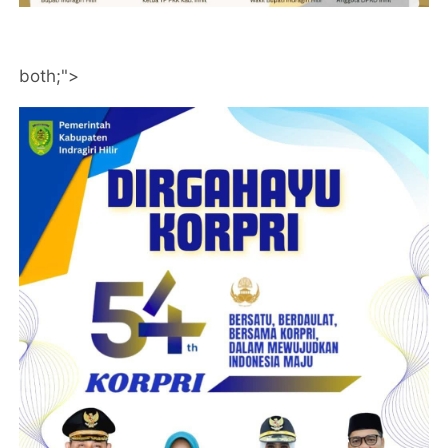
both;">