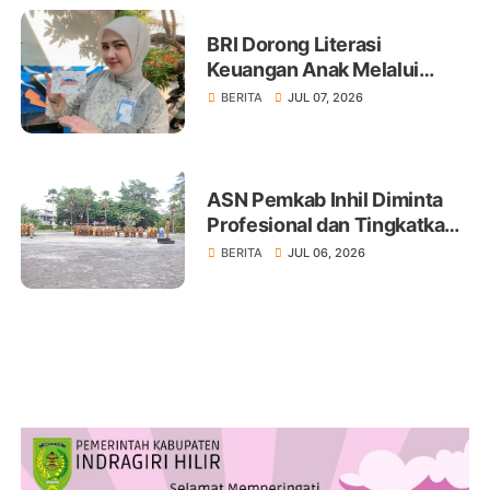
BRI Dorong Literasi
Keuangan Anak Melalui
Produk BritAma Junio
BERITA
JUL 07, 2026
ASN Pemkab Inhil Diminta
Profesional dan Tingkatkan
Pelayanan Publik
BERITA
JUL 06, 2026