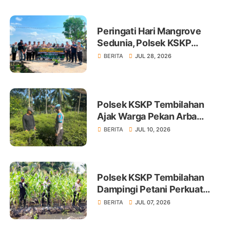
Peringati Hari Mangrove
Sedunia, Polsek KSKP
Tembilahan Tanam 100 Bibit
BERITA
JUL 28, 2026
Polsek KSKP Tembilahan
Ajak Warga Pekan Arba
Tanam Cabai Dukung
BERITA
JUL 10, 2026
Ketahanan Pangan
Polsek KSKP Tembilahan
Dampingi Petani Perkuat
Swasembada Pangan
BERITA
JUL 07, 2026