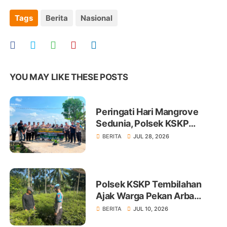
Tags
Berita
Nasional
YOU MAY LIKE THESE POSTS
Peringati Hari Mangrove
Sedunia, Polsek KSKP
Tembilahan Tanam 100 Bibit
BERITA
JUL 28, 2026
Polsek KSKP Tembilahan
Ajak Warga Pekan Arba
Tanam Cabai Dukung
BERITA
JUL 10, 2026
Ketahanan Pangan