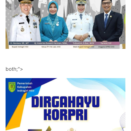
both;">