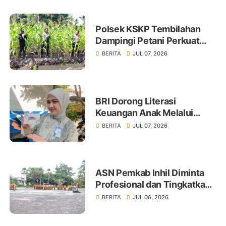
Polsek KSKP Tembilahan
Dampingi Petani Perkuat
Swasembada Pangan
BERITA
JUL 07, 2026
BRI Dorong Literasi
Keuangan Anak Melalui
Produk BritAma Junio
BERITA
JUL 07, 2026
ASN Pemkab Inhil Diminta
Profesional dan Tingkatkan
Pelayanan Publik
BERITA
JUL 06, 2026