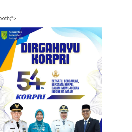
both;">