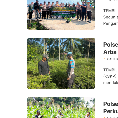
TEMBIL
Sedunia
Pengama
Pols
Arba
Pang
RIAU U
TEMBIL
(KSKP) 
menduku
Pols
Perk