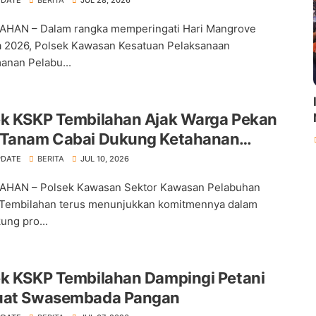
AHAN – Dalam rangka memperingati Hari Mangrove
 2026, Polsek Kawasan Kesatuan Pelaksanaan
nan Pelabu...
ek KSKP Tembilahan Ajak Warga Pekan
 Tanam Cabai Dukung Ketahanan
an
PDATE
BERITA
JUL 10, 2026
AHAN – Polsek Kawasan Sektor Kawasan Pelabuhan
Tembilahan terus menunjukkan komitmennya dalam
ng pro...
ek KSKP Tembilahan Dampingi Petani
uat Swasembada Pangan