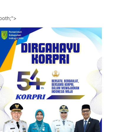
both;">