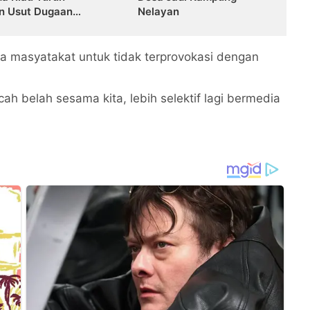
n Usut Dugaan
Nelayan
royokan Sekretaris
MII Riau
da masyatakat untuk tidak terprovokasi dengan
ah belah sesama kita, lebih selektif lagi bermedia