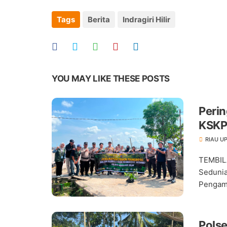
Tags
Berita
Indragiri Hilir
YOU MAY LIKE THESE POSTS
Perin
KSKP
RIAU U
TEMBIL
Sedunia
Pengama
Pols