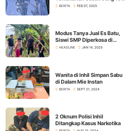
Juta Rupiah
BERITA
FEB 07, 2025
Modus Tanya Jual Es Batu,
Siswi SMP Diperkosa di
Kebun Sawit
HEADLINE
JAN 14, 2025
Wanita di Inhil Simpan Sabu
di Dalam Mie Instan
BERITA
SEPT 21, 2024
2 Oknum Polisi Inhil
Ditangkap Kasus Narkotika
BERITA
AUG 31, 2024