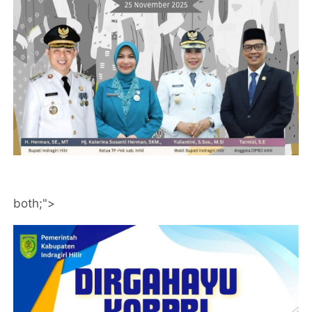
both;">