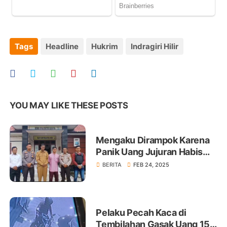
Tags
Headline
Hukrim
Indragiri Hilir
YOU MAY LIKE THESE POSTS
Mengaku Dirampok Karena
Panik Uang Jujuran Habis
Bayar Hutang
BERITA
FEB 24, 2025
Pelaku Pecah Kaca di
Tembilahan Gasak Uang 150