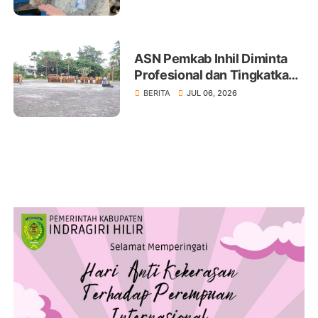
ASN Pemkab Inhil Diminta
Profesional dan Tingkatkan
Pelayanan Publik
BERITA
JUL 06, 2026