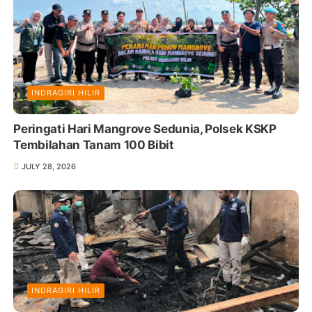
INDRAGIRI HILIR
Peringati Hari Mangrove Sedunia, Polsek KSKP
Tembilahan Tanam 100 Bibit
JULY 28, 2026
INDRAGIRI HILIR