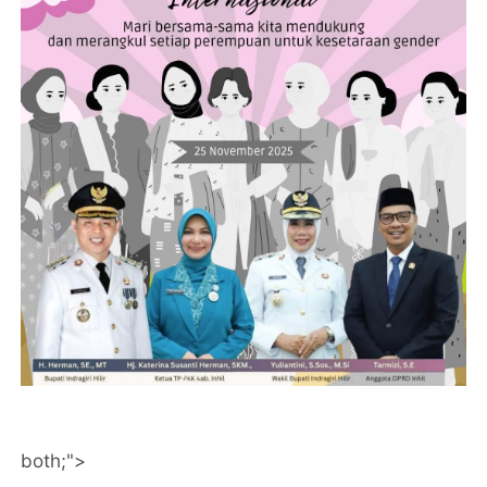
both;">