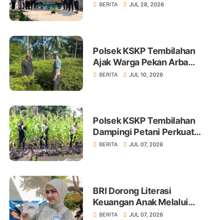
Tembilahan Tanam 100 Bibit
BERITA
JUL 28, 2026
Polsek KSKP Tembilahan
Ajak Warga Pekan Arba
Tanam Cabai Dukung
BERITA
JUL 10, 2026
Ketahanan Pangan
Polsek KSKP Tembilahan
Dampingi Petani Perkuat
Swasembada Pangan
BERITA
JUL 07, 2026
BRI Dorong Literasi
Keuangan Anak Melalui
Produk BritAma Junio
BERITA
JUL 07, 2026