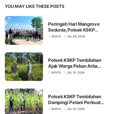
YOU MAY LIKE THESE POSTS
Peringati Hari Mangrove
Sedunia, Polsek KSKP
Tembilahan Tanam 100 Bibit
BERITA
JUL 28, 2026
Polsek KSKP Tembilahan
Ajak Warga Pekan Arba
Tanam Cabai Dukung
BERITA
JUL 10, 2026
Ketahanan Pangan
Polsek KSKP Tembilahan
Dampingi Petani Perkuat
Swasembada Pangan
BERITA
JUL 07, 2026