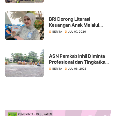
BRI Dorong Literasi
Keuangan Anak Melalui
Produk BritAma Junio
BERITA
JUL 07, 2026
ASN Pemkab Inhil Diminta
Profesional dan Tingkatkan
Pelayanan Publik
BERITA
JUL 06, 2026