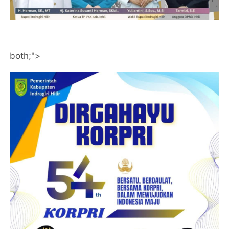
both;">