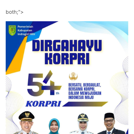
both;">