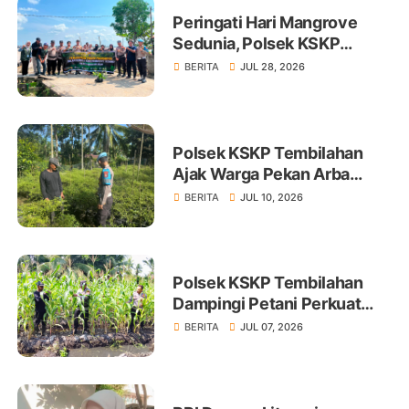
Peringati Hari Mangrove
Sedunia, Polsek KSKP
Tembilahan Tanam 100 Bibit
BERITA
JUL 28, 2026
Polsek KSKP Tembilahan
Ajak Warga Pekan Arba
Tanam Cabai Dukung
BERITA
JUL 10, 2026
Ketahanan Pangan
Polsek KSKP Tembilahan
Dampingi Petani Perkuat
Swasembada Pangan
BERITA
JUL 07, 2026