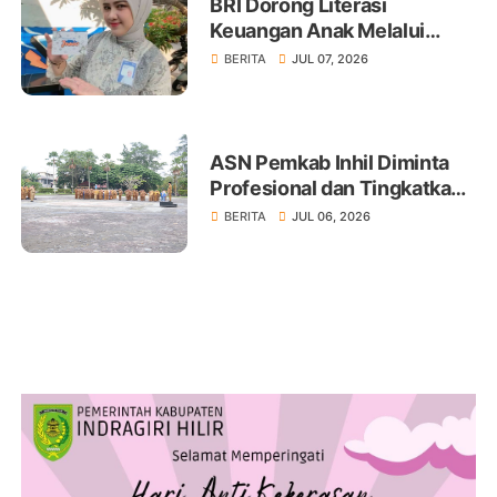
BRI Dorong Literasi
Keuangan Anak Melalui
Produk BritAma Junio
BERITA
JUL 07, 2026
ASN Pemkab Inhil Diminta
Profesional dan Tingkatkan
Pelayanan Publik
BERITA
JUL 06, 2026