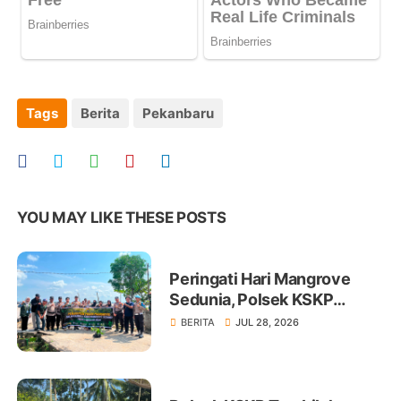
Tags
Berita
Pekanbaru
YOU MAY LIKE THESE POSTS
Peringati Hari Mangrove
Sedunia, Polsek KSKP
Tembilahan Tanam 100 Bibit
BERITA
JUL 28, 2026