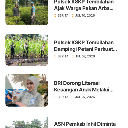
Polsek KSKP Tembilahan
Ajak Warga Pekan Arba
Tanam Cabai Dukung
BERITA
JUL 10, 2026
Ketahanan Pangan
Polsek KSKP Tembilahan
Dampingi Petani Perkuat
Swasembada Pangan
BERITA
JUL 07, 2026
BRI Dorong Literasi
Keuangan Anak Melalui
Produk BritAma Junio
BERITA
JUL 07, 2026
ASN Pemkab Inhil Diminta