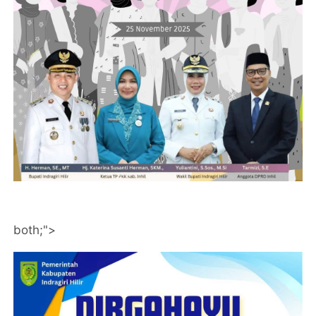
both;">