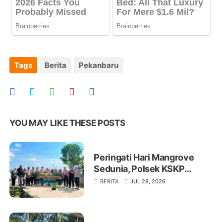
Tags
Berita
Pekanbaru
YOU MAY LIKE THESE POSTS
Peringati Hari Mangrove
Sedunia, Polsek KSKP
Tembilahan Tanam 100 Bibit
BERITA
JUL 28, 2026