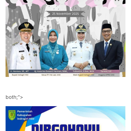
both;">