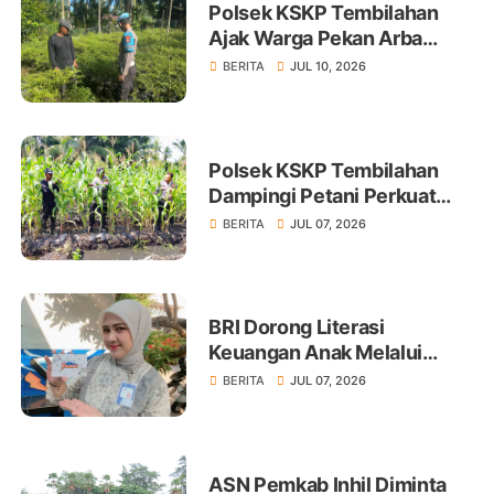
Polsek KSKP Tembilahan
Ajak Warga Pekan Arba
Tanam Cabai Dukung
BERITA
JUL 10, 2026
Ketahanan Pangan
Polsek KSKP Tembilahan
Dampingi Petani Perkuat
Swasembada Pangan
BERITA
JUL 07, 2026
BRI Dorong Literasi
Keuangan Anak Melalui
Produk BritAma Junio
BERITA
JUL 07, 2026
ASN Pemkab Inhil Diminta