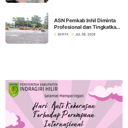
ASN Pemkab Inhil Diminta
Profesional dan Tingkatkan
Pelayanan Publik
BERITA
JUL 06, 2026