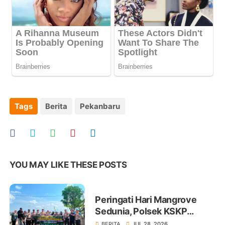
Tags
Berita
Pekanbaru
YOU MAY LIKE THESE POSTS
Peringati Hari Mangrove
Sedunia, Polsek KSKP
Tembilahan Tanam 100 Bibit
BERITA
JUL 28, 2026