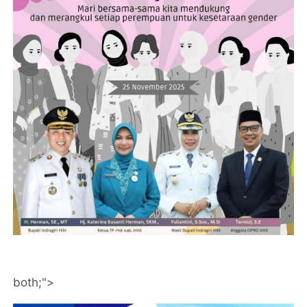
both;">