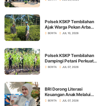
Polsek KSKP Tembilahan
Ajak Warga Pekan Arba
Tanam Cabai Dukung
BERITA
JUL 10, 2026
Ketahanan Pangan
Polsek KSKP Tembilahan
Dampingi Petani Perkuat
Swasembada Pangan
BERITA
JUL 07, 2026
BRI Dorong Literasi
Keuangan Anak Melalui
Produk BritAma Junio
BERITA
JUL 07, 2026