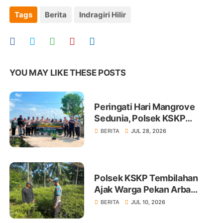
Tags
Berita
Indragiri Hilir
YOU MAY LIKE THESE POSTS
Peringati Hari Mangrove
Sedunia, Polsek KSKP
Tembilahan Tanam 100 Bibit
BERITA
JUL 28, 2026
Polsek KSKP Tembilahan
Ajak Warga Pekan Arba
Tanam Cabai Dukung
BERITA
JUL 10, 2026
Ketahanan Pangan