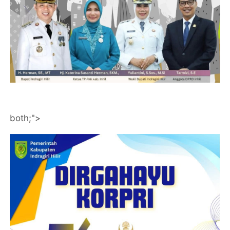
both;">