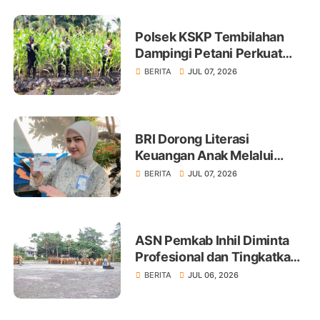
Polsek KSKP Tembilahan
Dampingi Petani Perkuat
Swasembada Pangan
BERITA
JUL 07, 2026
BRI Dorong Literasi
Keuangan Anak Melalui
Produk BritAma Junio
BERITA
JUL 07, 2026
ASN Pemkab Inhil Diminta
Profesional dan Tingkatkan
Pelayanan Publik
BERITA
JUL 06, 2026