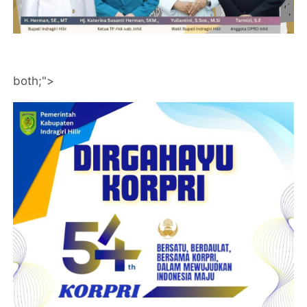
both;">