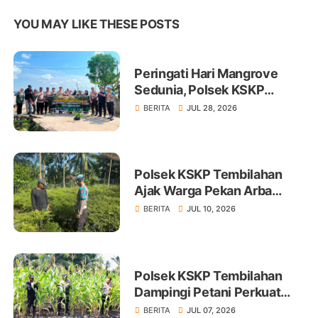
YOU MAY LIKE THESE POSTS
Peringati Hari Mangrove
Sedunia, Polsek KSKP
Tembilahan Tanam 100 Bibit
BERITA
JUL 28, 2026
Polsek KSKP Tembilahan
Ajak Warga Pekan Arba
Tanam Cabai Dukung
BERITA
JUL 10, 2026
Ketahanan Pangan
Polsek KSKP Tembilahan
Dampingi Petani Perkuat
Swasembada Pangan
BERITA
JUL 07, 2026