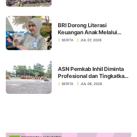
BRI Dorong Literasi
Keuangan Anak Melalui
Produk BritAma Junio
BERITA
JUL 07, 2026
ASN Pemkab Inhil Diminta
Profesional dan Tingkatkan
Pelayanan Publik
BERITA
JUL 06, 2026