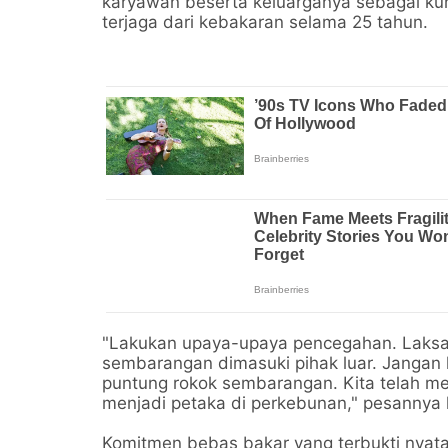
karyawan beserta keluarganya sebagai ku
terjaga dari kebakaran selama 25 tahun.
"Lakukan upaya-upaya pencegahan. Laksanak
sembarangan dimasuki pihak luar. Janga
puntung rokok sembarangan. Kita telah me
menjadi petaka di perkebunan," pesannya 
Komitmen bebas bakar yang terbukti nyata