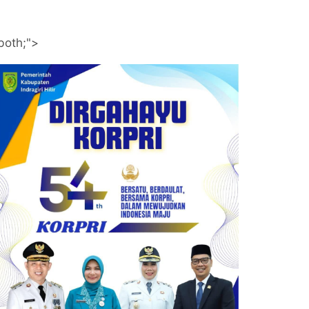
both;">