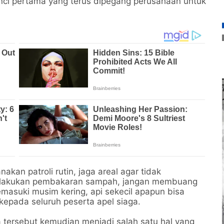
nci pertama yang terus dipegang perusahaan untuk
an patroli rutin, jaga areal agar tidak
n lakukan pembakaran sampah, jangan membuang
masuki musim kering, api sekecil apapun bisa
kepada seluruh peserta apel siaga.
 tersebut kemudian menjadi salah satu hal yang