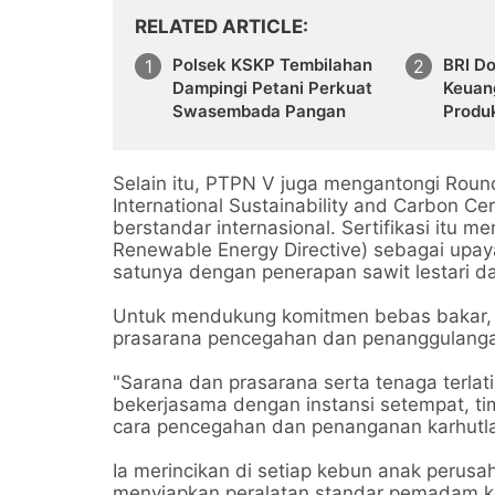
RELATED ARTICLE
Polsek KSKP Tembilahan
BRI Do
Dampingi Petani Perkuat
Keuan
Swasembada Pangan
Produ
Selain itu, PTPN V juga mengantongi Round
International Sustainability and Carbon Cer
berstandar internasional. Sertifikasi itu m
Renewable Energy Directive) sebagai upa
satunya dengan penerapan sawit lestari d
Untuk mendukung komitmen bebas bakar,
prasarana pencegahan dan penanggulanga
"Sarana dan prasarana serta tenaga terlatih
bekerjasama dengan instansi setempat, tim
cara pencegahan dan penanganan karhutla,
Ia merincikan di setiap kebun anak perus
menyiapkan peralatan standar pemadam keb