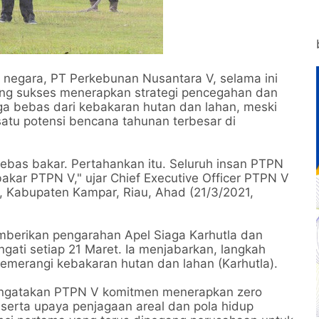
 negara, PT Perkebunan Nusantara V, selama ini
yang sukses menerapkan strategi pencegahan dan
a bebas dari kebakaran hutan dan lahan, meski
 satu potensi bencana tahunan terbesar di
bebas bakar. Pertahankan itu. Seluruh insan PTPN
akar PTPN V," ujar Chief Executive Officer PTPN V
r, Kabupaten Kampar, Riau, Ahad (21/3/2021,
mberikan pengarahan Apel Siaga Karhutla dan
ngati setiap 21 Maret. Ia menjabarkan, langkah
merangi kebakaran hutan dan lahan (Karhutla).
mengatakan PTPN V komitmen menerapkan zero
serta upaya penjagaan areal dan pola hidup