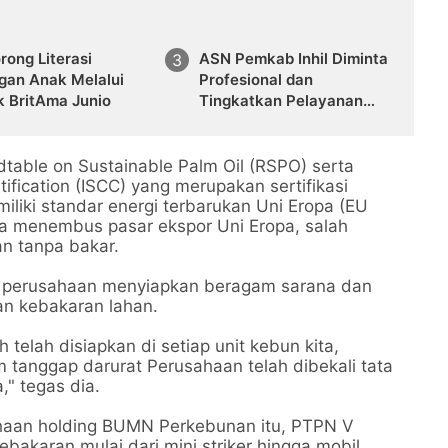
rong Literasi
ASN Pemkab Inhil Diminta
gan Anak Melalui
Profesional dan
k BritAma Junio
Tingkatkan Pelayanan
Publik
table on Sustainable Palm Oil (RSPO) serta
tification (ISCC) yang merupakan sertifikasi
emiliki standar energi terbarukan Uni Eropa (EU
ya menembus pasar ekspor Uni Eropa, salah
an tanpa bakar.
 perusahaan menyiapkan beragam sarana dan
n kebakaran lahan.
 telah disiapkan di setiap unit kebun kita,
 tanggap darurat Perusahaan telah dibekali tata
" tegas dia.
ahaan holding BUMN Perkebunan itu, PTPN V
akaran mulai dari mini striker hingga mobil