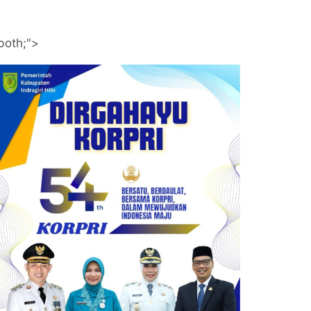
both;">