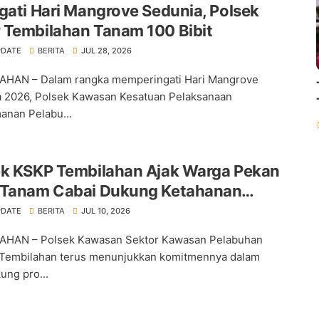
gati Hari Mangrove Sedunia, Polsek
 Tembilahan Tanam 100 Bibit
PDATE
BERITA
JUL 28, 2026
AHAN – Dalam rangka memperingati Hari Mangrove
 2026, Polsek Kawasan Kesatuan Pelaksanaan
nan Pelabu...
ek KSKP Tembilahan Ajak Warga Pekan
 Tanam Cabai Dukung Ketahanan
an
PDATE
BERITA
JUL 10, 2026
AHAN – Polsek Kawasan Sektor Kawasan Pelabuhan
Tembilahan terus menunjukkan komitmennya dalam
ng pro...