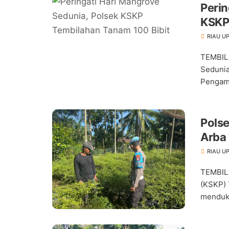
Perin
KSKP
RIAU U
TEMBIL
Sedunia
Pengama
Pols
Arba
Pang
RIAU U
TEMBIL
(KSKP) 
menduku