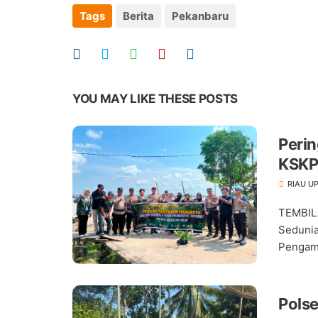
Tags
Berita
Pekanbaru
YOU MAY LIKE THESE POSTS
Perin
KSKP
RIAU U
TEMBIL
Sedunia
Pengama
Pols