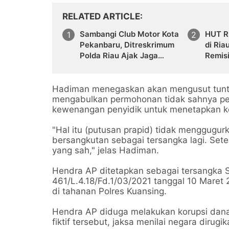
RELATED ARTICLE
Sambangi Club Motor Kota
HUT RI
Pekanbaru, Ditreskrimum
di Ria
Polda Riau Ajak Jaga
Remis
Kamtibmas Jelang Pilkada
Hadiman menegaskan akan mengusut tuntas
mengabulkan permohonan tidak sahnya pe
kewenangan penyidik untuk menetapkan k
"Hal itu (putusan prapid) tidak menggug
bersangkutan sebagai tersangka lagi. Sete
yang sah," jelas Hadiman.
Hendra AP ditetapkan sebagai tersangka S
461/L.4.18/Fd.1/03/2021 tanggal 10 Maret 2
di tahanan Polres Kuansing.
Hendra AP diduga melakukan korupsi dana 
fiktif tersebut, jaksa menilai negara dirugi