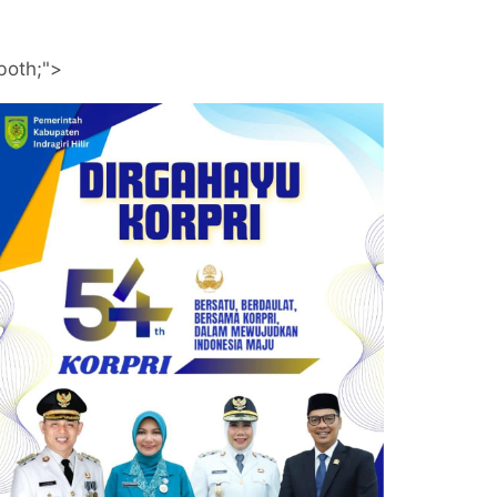
both;">