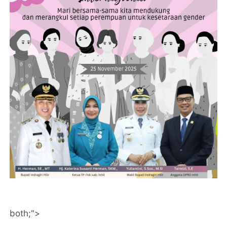
both;">