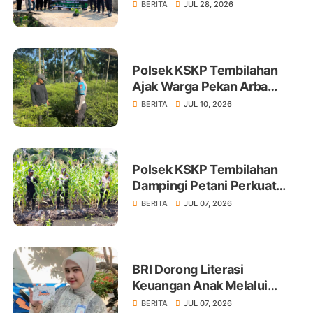
Tembilahan Tanam 100 Bibit
BERITA
JUL 28, 2026
Polsek KSKP Tembilahan
Ajak Warga Pekan Arba
Tanam Cabai Dukung
BERITA
JUL 10, 2026
Ketahanan Pangan
Polsek KSKP Tembilahan
Dampingi Petani Perkuat
Swasembada Pangan
BERITA
JUL 07, 2026
BRI Dorong Literasi
Keuangan Anak Melalui
Produk BritAma Junio
BERITA
JUL 07, 2026