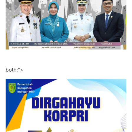
both;">