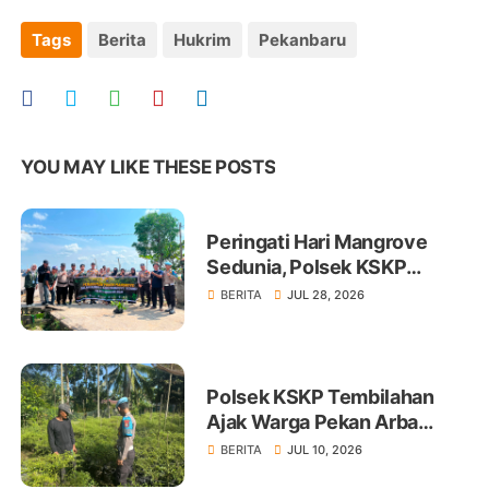
Tags
Berita
Hukrim
Pekanbaru
YOU MAY LIKE THESE POSTS
Peringati Hari Mangrove
Sedunia, Polsek KSKP
Tembilahan Tanam 100 Bibit
BERITA
JUL 28, 2026
Polsek KSKP Tembilahan
Ajak Warga Pekan Arba
Tanam Cabai Dukung
BERITA
JUL 10, 2026
Ketahanan Pangan