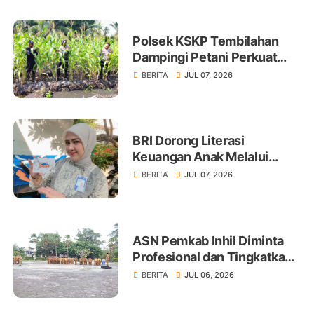
Polsek KSKP Tembilahan
Dampingi Petani Perkuat
Swasembada Pangan
BERITA
JUL 07, 2026
BRI Dorong Literasi
Keuangan Anak Melalui
Produk BritAma Junio
BERITA
JUL 07, 2026
ASN Pemkab Inhil Diminta
Profesional dan Tingkatkan
Pelayanan Publik
BERITA
JUL 06, 2026