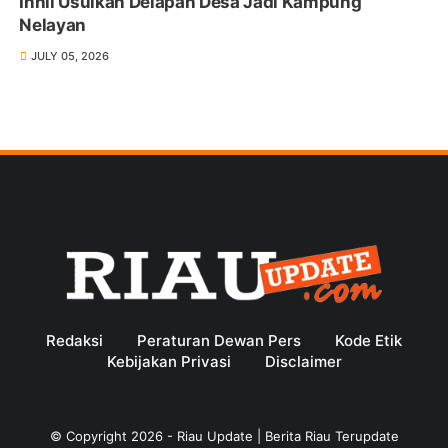
Inhil Usulkan Delapan Desa Jadi Kampung
Nelayan
JULY 05, 2026
Redaksi
Peraturan Dewan Pers
Kode Etik
Kebijakan Privasi
Disclaimer
© Copyright
2026
-
Riau Update | Berita Riau Terupdate