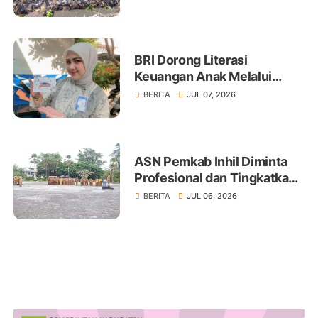
BRI Dorong Literasi
Keuangan Anak Melalui
Produk BritAma Junio
BERITA
JUL 07, 2026
ASN Pemkab Inhil Diminta
Profesional dan Tingkatkan
Pelayanan Publik
BERITA
JUL 06, 2026