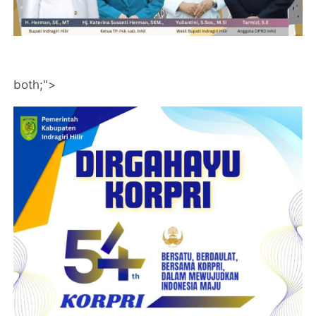
both;">