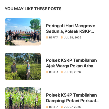
YOU MAY LIKE THESE POSTS
Peringati Hari Mangrove
Sedunia, Polsek KSKP
Tembilahan Tanam 100 Bibit
BERITA
JUL 28, 2026
Polsek KSKP Tembilahan
Ajak Warga Pekan Arba
Tanam Cabai Dukung
BERITA
JUL 10, 2026
Ketahanan Pangan
Polsek KSKP Tembilahan
Dampingi Petani Perkuat
Swasembada Pangan
BERITA
JUL 07, 2026