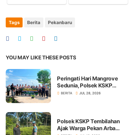
Tags
Berita
Pekanbaru
YOU MAY LIKE THESE POSTS
Peringati Hari Mangrove
Sedunia, Polsek KSKP
Tembilahan Tanam 100 Bibit
BERITA
JUL 28, 2026
Polsek KSKP Tembilahan
Ajak Warga Pekan Arba