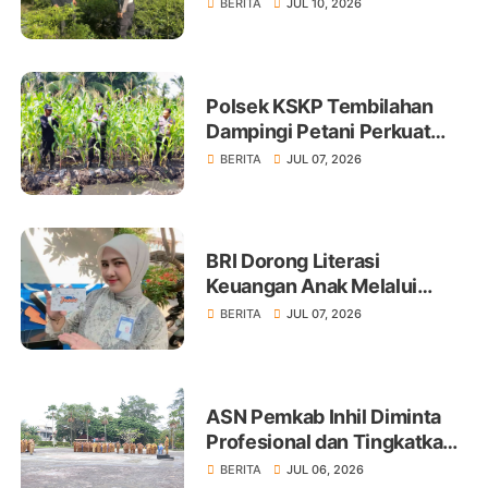
Tanam Cabai Dukung
BERITA
JUL 10, 2026
Ketahanan Pangan
Polsek KSKP Tembilahan
Dampingi Petani Perkuat
Swasembada Pangan
BERITA
JUL 07, 2026
BRI Dorong Literasi
Keuangan Anak Melalui
Produk BritAma Junio
BERITA
JUL 07, 2026
ASN Pemkab Inhil Diminta
Profesional dan Tingkatkan
Pelayanan Publik
BERITA
JUL 06, 2026