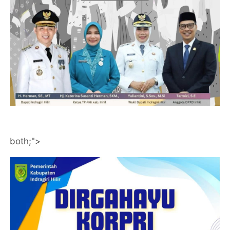
both;">