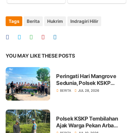
Tags
Berita
Hukrim
Indragiri Hilir
YOU MAY LIKE THESE POSTS
Peringati Hari Mangrove
Sedunia, Polsek KSKP
Tembilahan Tanam 100 Bibit
BERITA
JUL 28, 2026
Polsek KSKP Tembilahan
Ajak Warga Pekan Arba
Tanam Cabai Dukung
BERITA
JUL 10, 2026