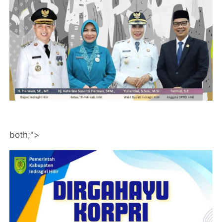
both;">