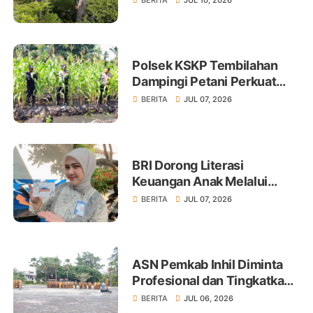
Ketahanan Pangan
Polsek KSKP Tembilahan
Dampingi Petani Perkuat
Swasembada Pangan
BERITA
JUL 07, 2026
BRI Dorong Literasi
Keuangan Anak Melalui
Produk BritAma Junio
BERITA
JUL 07, 2026
ASN Pemkab Inhil Diminta
Profesional dan Tingkatkan
Pelayanan Publik
BERITA
JUL 06, 2026