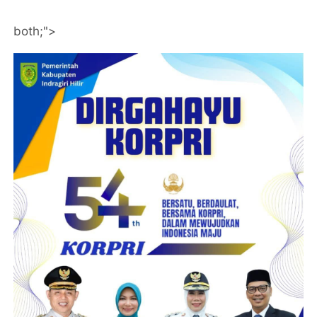
both;">