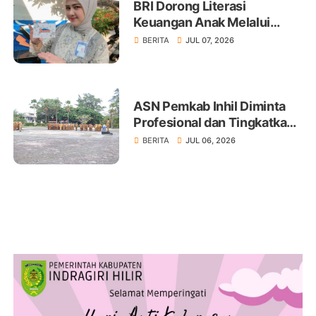
BRI Dorong Literasi
Keuangan Anak Melalui
Produk BritAma Junio
BERITA
JUL 07, 2026
ASN Pemkab Inhil Diminta
Profesional dan Tingkatkan
Pelayanan Publik
BERITA
JUL 06, 2026