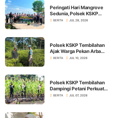
Peringati Hari Mangrove
Sedunia, Polsek KSKP
Tembilahan Tanam 100 Bibit
BERITA
JUL 28, 2026
Polsek KSKP Tembilahan
Ajak Warga Pekan Arba
Tanam Cabai Dukung
BERITA
JUL 10, 2026
Ketahanan Pangan
Polsek KSKP Tembilahan
Dampingi Petani Perkuat
Swasembada Pangan
BERITA
JUL 07, 2026