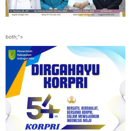
both;">