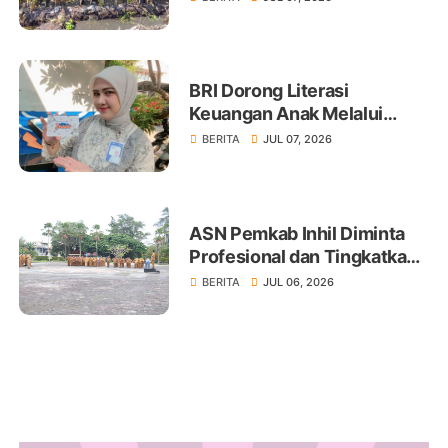
BRI Dorong Literasi
Keuangan Anak Melalui
Produk BritAma Junio
BERITA
JUL 07, 2026
ASN Pemkab Inhil Diminta
Profesional dan Tingkatkan
Pelayanan Publik
BERITA
JUL 06, 2026