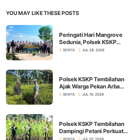
YOU MAY LIKE THESE POSTS
Peringati Hari Mangrove
Sedunia, Polsek KSKP
Tembilahan Tanam 100 Bibit
BERITA
JUL 28, 2026
Polsek KSKP Tembilahan
Ajak Warga Pekan Arba
Tanam Cabai Dukung
BERITA
JUL 10, 2026
Ketahanan Pangan
Polsek KSKP Tembilahan
Dampingi Petani Perkuat
Swasembada Pangan
BERITA
JUL 07, 2026