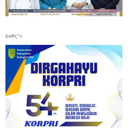
both;">