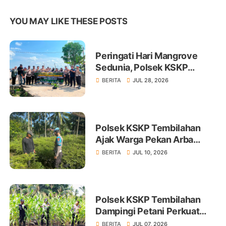
YOU MAY LIKE THESE POSTS
Peringati Hari Mangrove
Sedunia, Polsek KSKP
Tembilahan Tanam 100 Bibit
BERITA
JUL 28, 2026
Polsek KSKP Tembilahan
Ajak Warga Pekan Arba
Tanam Cabai Dukung
BERITA
JUL 10, 2026
Ketahanan Pangan
Polsek KSKP Tembilahan
Dampingi Petani Perkuat
Swasembada Pangan
BERITA
JUL 07, 2026