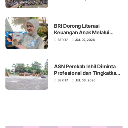
BRI Dorong Literasi
Keuangan Anak Melalui
Produk BritAma Junio
BERITA
JUL 07, 2026
ASN Pemkab Inhil Diminta
Profesional dan Tingkatkan
Pelayanan Publik
BERITA
JUL 06, 2026