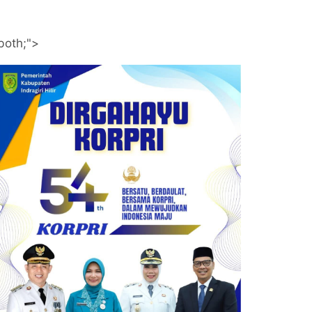
both;">