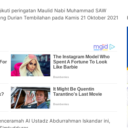
gikuti peringatan Maulid Nabi Muhammad SAW
rong Durian Tembilahan pada Kamis 21 Oktober 2021
enceramah Al Ustadz Abdurrahman Iskandar ini,