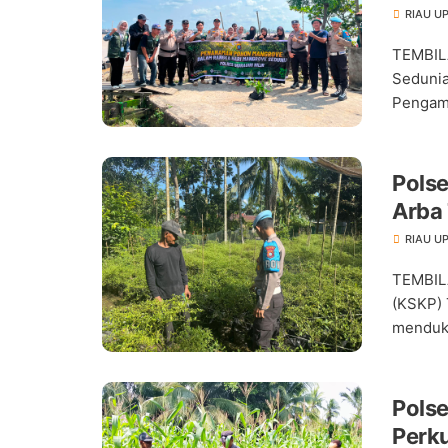
RIAU U
TEMBIL
Sedunia
Pengama
Pols
Arba
Pang
RIAU U
TEMBIL
(KSKP) 
menduku
Pols
Perk