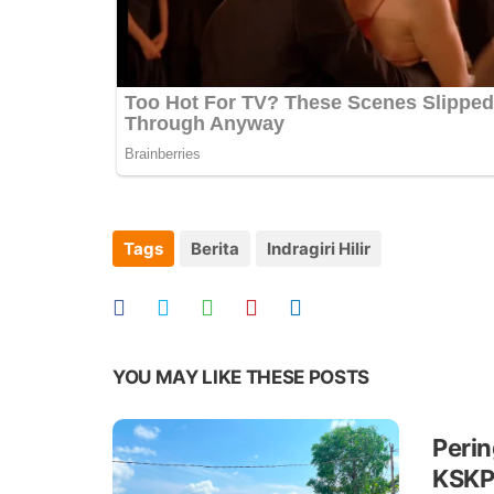
Tags
Berita
Indragiri Hilir
YOU MAY LIKE THESE POSTS
Perin
KSKP