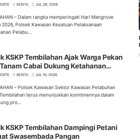
PDATE
BERITA
JUL 28, 2026
AHAN – Dalam rangka memperingati Hari Mangrove
 2026, Polsek Kawasan Kesatuan Pelaksanaan
nan Pelabu...
ek KSKP Tembilahan Ajak Warga Pekan
 Tanam Cabai Dukung Ketahanan
an
PDATE
BERITA
JUL 10, 2026
AHAN – Polsek Kawasan Sektor Kawasan Pelabuhan
Tembilahan terus menunjukkan komitmennya dalam
ng pro...
ek KSKP Tembilahan Dampingi Petani
uat Swasembada Pangan