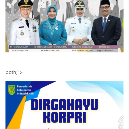
both;">