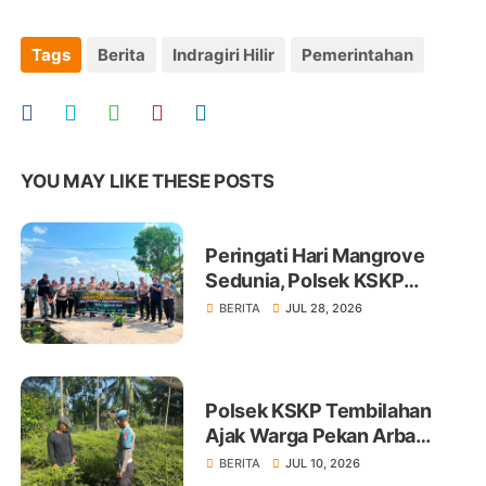
Tags
Berita
Indragiri Hilir
Pemerintahan
YOU MAY LIKE THESE POSTS
Peringati Hari Mangrove
Sedunia, Polsek KSKP
Tembilahan Tanam 100 Bibit
BERITA
JUL 28, 2026
Polsek KSKP Tembilahan
Ajak Warga Pekan Arba
Tanam Cabai Dukung
BERITA
JUL 10, 2026
Ketahanan Pangan