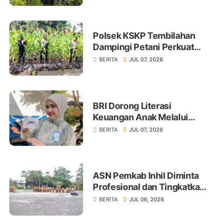
Polsek KSKP Tembilahan
Dampingi Petani Perkuat
Swasembada Pangan
BERITA
JUL 07, 2026
BRI Dorong Literasi
Keuangan Anak Melalui
Produk BritAma Junio
BERITA
JUL 07, 2026
ASN Pemkab Inhil Diminta
Profesional dan Tingkatkan
Pelayanan Publik
BERITA
JUL 06, 2026