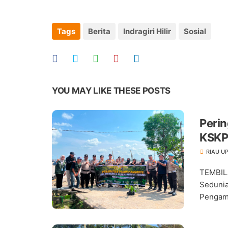
Tags
Berita
Indragiri Hilir
Sosial
YOU MAY LIKE THESE POSTS
Perin
KSKP
RIAU U
TEMBIL
Sedunia
Pengama