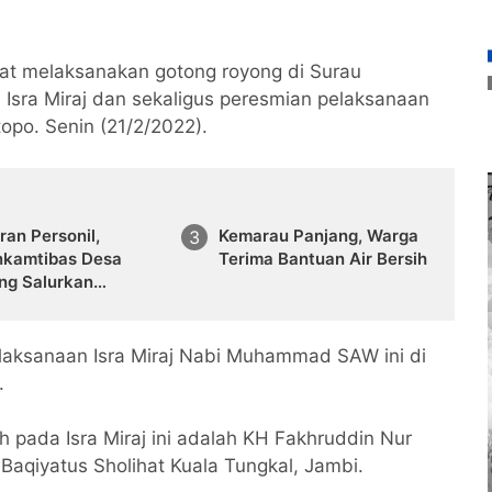
pat melaksanakan gotong royong di Surau
 Isra Miraj dan sekaligus peresmian pelaksanaan
rtopo. Senin (21/2/2022).
uran Personil,
Kemarau Panjang, Warga
nkamtibas Desa
Terima Bantuan Air Bersih
ng Salurkan
ko Untuk Warga
g Mampu
laksanaan Isra Miraj Nabi Muhammad SAW ini di
m.
 pada Isra Miraj ini adalah KH Fakhruddin Nur
aqiyatus Sholihat Kuala Tungkal, Jambi.