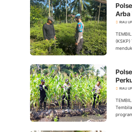
Pols
Arba
Pang
RIAU U
TEMBIL
(KSKP) 
menduku
Pols
Perk
RIAU U
TEMBIL
Tembil
program