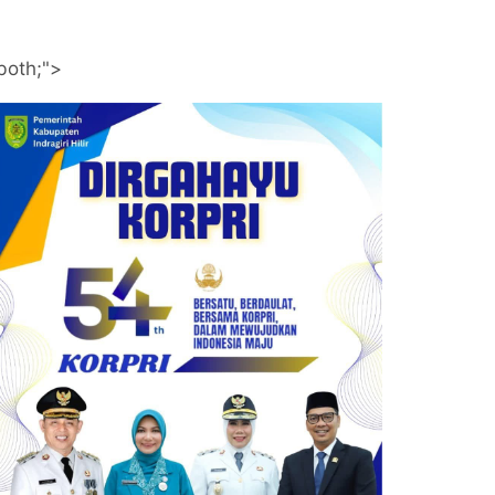
both;">