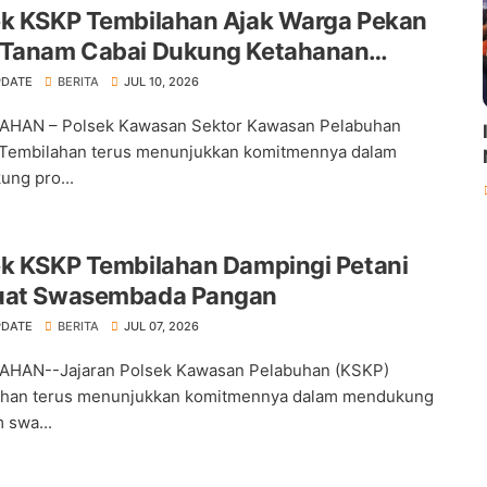
ek KSKP Tembilahan Ajak Warga Pekan
 Tanam Cabai Dukung Ketahanan
an
PDATE
BERITA
JUL 10, 2026
AHAN – Polsek Kawasan Sektor Kawasan Pelabuhan
Tembilahan terus menunjukkan komitmennya dalam
ng pro...
ek KSKP Tembilahan Dampingi Petani
uat Swasembada Pangan
PDATE
BERITA
JUL 07, 2026
AHAN--Jajaran Polsek Kawasan Pelabuhan (KSKP)
ahan terus menunjukkan komitmennya dalam mendukung
 swa...