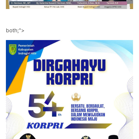
both;">