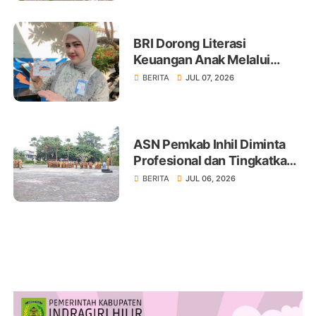
BRI Dorong Literasi
Keuangan Anak Melalui
Produk BritAma Junio
BERITA
JUL 07, 2026
ASN Pemkab Inhil Diminta
Profesional dan Tingkatkan
Pelayanan Publik
BERITA
JUL 06, 2026