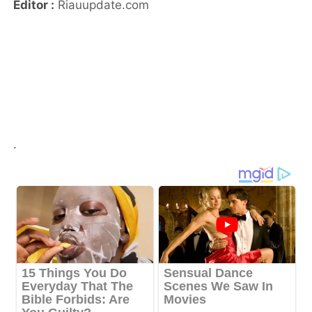
Editor :
Riauupdate.com
.