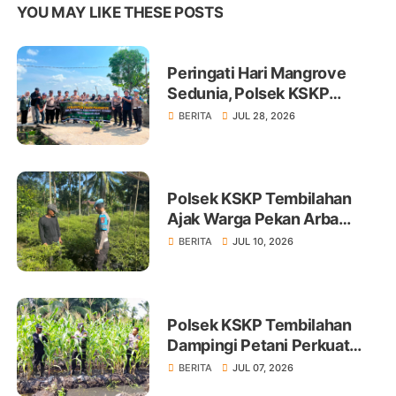
YOU MAY LIKE THESE POSTS
Peringati Hari Mangrove
Sedunia, Polsek KSKP
Tembilahan Tanam 100 Bibit
BERITA
JUL 28, 2026
Polsek KSKP Tembilahan
Ajak Warga Pekan Arba
Tanam Cabai Dukung
BERITA
JUL 10, 2026
Ketahanan Pangan
Polsek KSKP Tembilahan
Dampingi Petani Perkuat
Swasembada Pangan
BERITA
JUL 07, 2026