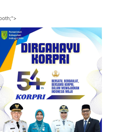
both;">