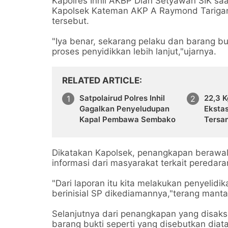
Kapolres Inhil AKBP Dian Setyawan SIK saat
Kapolsek Kateman AKP A Raymond Tarig
tersebut.
"Iya benar, sekarang pelaku dan barang 
proses penyidikkan lebih lanjut,"ujarnya.
RELATED ARTICLE
Satpolairud Polres Inhil
22,3 K
Gagalkan Penyeludupan
Ekstas
Kapal Pembawa Sembako
Tersa
Dikatakan Kapolsek, penangkapan berawal
informasi dari masyarakat terkait peredar
"Dari laporan itu kita melakukan penyeli
berinisial SP dikediamannya,"terang mantan
Selanjutnya dari penangkapan yang disak
barang bukti seperti yang disebutkan diata