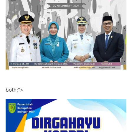
both;">