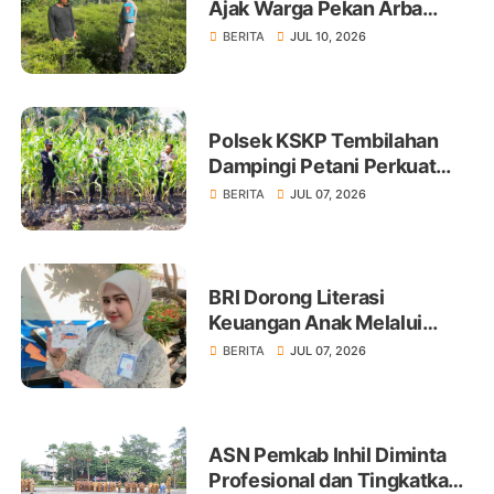
Ajak Warga Pekan Arba
Tanam Cabai Dukung
BERITA
JUL 10, 2026
Ketahanan Pangan
Polsek KSKP Tembilahan
Dampingi Petani Perkuat
Swasembada Pangan
BERITA
JUL 07, 2026
BRI Dorong Literasi
Keuangan Anak Melalui
Produk BritAma Junio
BERITA
JUL 07, 2026
ASN Pemkab Inhil Diminta
Profesional dan Tingkatkan