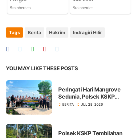
Tags
Berita
Hukrim
Indragiri Hilir
YOU MAY LIKE THESE POSTS
Peringati Hari Mangrove
Sedunia, Polsek KSKP
Tembilahan Tanam 100 Bibit
BERITA
JUL 28, 2026
Polsek KSKP Tembilahan