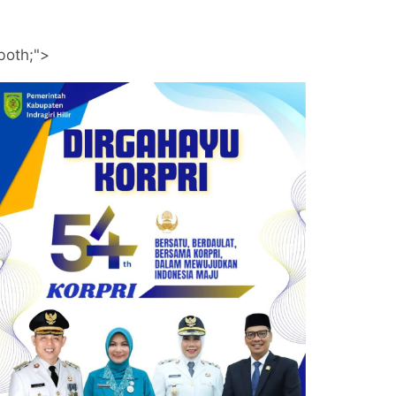
both;">