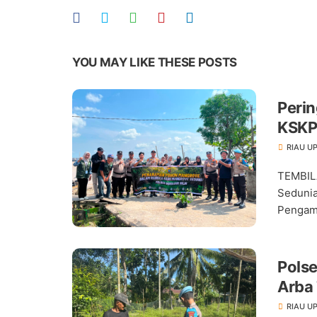
YOU MAY LIKE THESE POSTS
Perin
KSKP
RIAU U
TEMBIL
Sedunia
Pengama
Pols
Arba
Pang
RIAU U