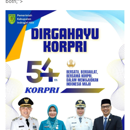
both;">