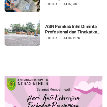
Produk BritAma Junio
BERITA
JUL 07, 2026
ASN Pemkab Inhil Diminta
Profesional dan Tingkatkan
Pelayanan Publik
BERITA
JUL 06, 2026