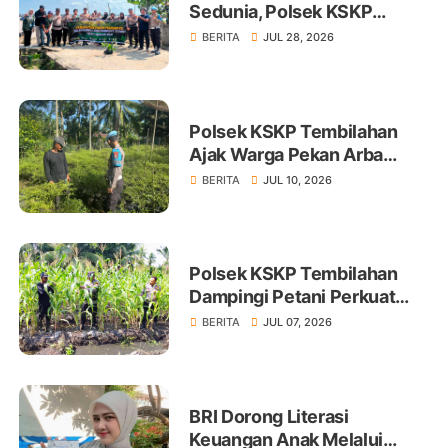
Sedunia, Polsek KSKP
Tembilahan Tanam 100 Bibit
BERITA
JUL 28, 2026
Polsek KSKP Tembilahan
Ajak Warga Pekan Arba
Tanam Cabai Dukung
BERITA
JUL 10, 2026
Ketahanan Pangan
Polsek KSKP Tembilahan
Dampingi Petani Perkuat
Swasembada Pangan
BERITA
JUL 07, 2026
BRI Dorong Literasi
Keuangan Anak Melalui