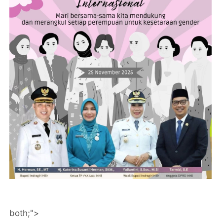
both;">