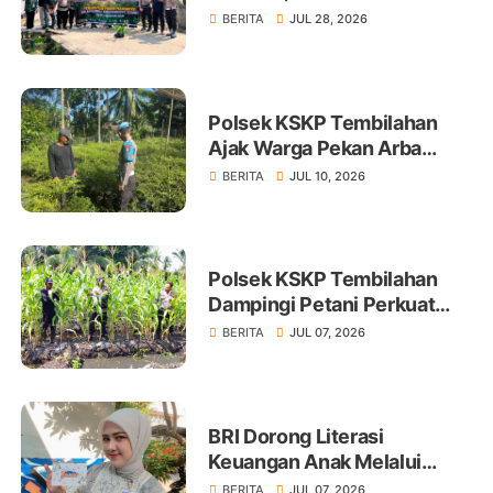
Tembilahan Tanam 100 Bibit
BERITA
JUL 28, 2026
Polsek KSKP Tembilahan
Ajak Warga Pekan Arba
Tanam Cabai Dukung
BERITA
JUL 10, 2026
Ketahanan Pangan
Polsek KSKP Tembilahan
Dampingi Petani Perkuat
Swasembada Pangan
BERITA
JUL 07, 2026
BRI Dorong Literasi
Keuangan Anak Melalui
Produk BritAma Junio
BERITA
JUL 07, 2026