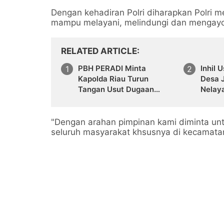
Dengan kehadiran Polri diharapkan Polri m
mampu melayani, melindungi dan mengay
RELATED ARTICLE
PBH PERADI Minta
Inhil 
Kapolda Riau Turun
Desa 
Tangan Usut Dugaan
Nelay
Pengeroyokan Sekretaris
PKC PMII Riau
"Dengan arahan pimpinan kami diminta u
seluruh masyarakat khsusnya di kecamatan