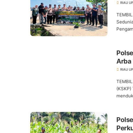
RIAU U
TEMBIL
Sedunia
Pengama
Pols
Arba
Pang
RIAU U
TEMBIL
(KSKP) 
menduku
Pols
Perk