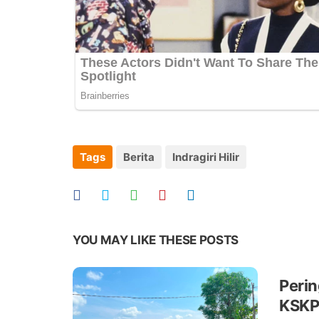
Tags
Berita
Indragiri Hilir
YOU MAY LIKE THESE POSTS
Perin
KSKP