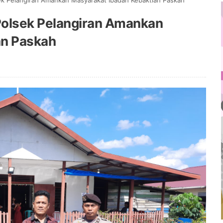
ek Pelangiran Amankan Masyarakat Ibadah Kebaktian Paskah
Polsek Pelangiran Amankan
an Paskah