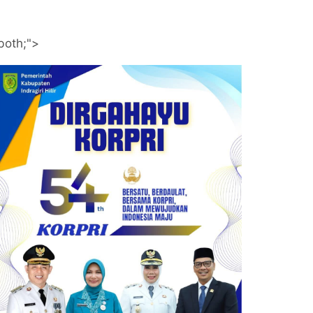
both;">