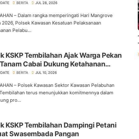
PDATE
BERITA
JUL 28, 2026
AHAN – Dalam rangka memperingati Hari Mangrove
 2026, Polsek Kawasan Kesatuan Pelaksanaan
nan Pelabu...
ek KSKP Tembilahan Ajak Warga Pekan
 Tanam Cabai Dukung Ketahanan
an
PDATE
BERITA
JUL 10, 2026
AHAN – Polsek Kawasan Sektor Kawasan Pelabuhan
Tembilahan terus menunjukkan komitmennya dalam
ng pro...
ek KSKP Tembilahan Dampingi Petani
uat Swasembada Pangan