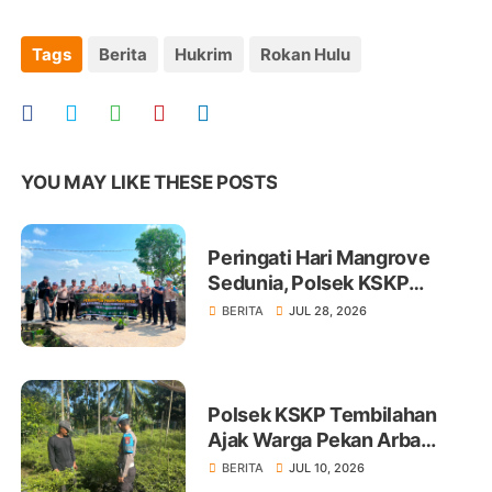
Tags
Berita
Hukrim
Rokan Hulu
YOU MAY LIKE THESE POSTS
Peringati Hari Mangrove
Sedunia, Polsek KSKP
Tembilahan Tanam 100 Bibit
BERITA
JUL 28, 2026
Polsek KSKP Tembilahan
Ajak Warga Pekan Arba
Tanam Cabai Dukung
BERITA
JUL 10, 2026
Ketahanan Pangan