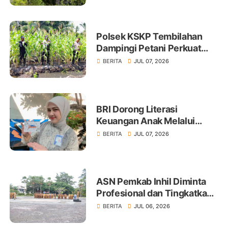
Polsek KSKP Tembilahan
Dampingi Petani Perkuat
Swasembada Pangan
BERITA
JUL 07, 2026
BRI Dorong Literasi
Keuangan Anak Melalui
Produk BritAma Junio
BERITA
JUL 07, 2026
ASN Pemkab Inhil Diminta
Profesional dan Tingkatkan
Pelayanan Publik
BERITA
JUL 06, 2026