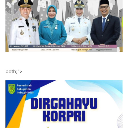
both;">