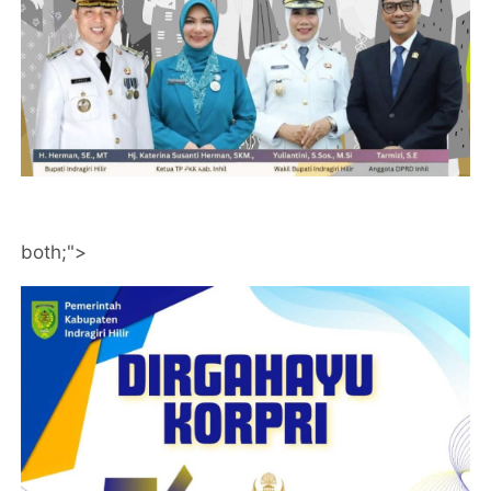
both;">