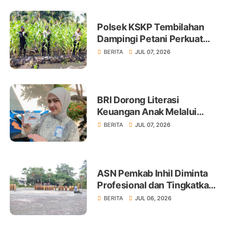
Polsek KSKP Tembilahan
Dampingi Petani Perkuat
Swasembada Pangan
BERITA
JUL 07, 2026
BRI Dorong Literasi
Keuangan Anak Melalui
Produk BritAma Junio
BERITA
JUL 07, 2026
ASN Pemkab Inhil Diminta
Profesional dan Tingkatkan
Pelayanan Publik
BERITA
JUL 06, 2026