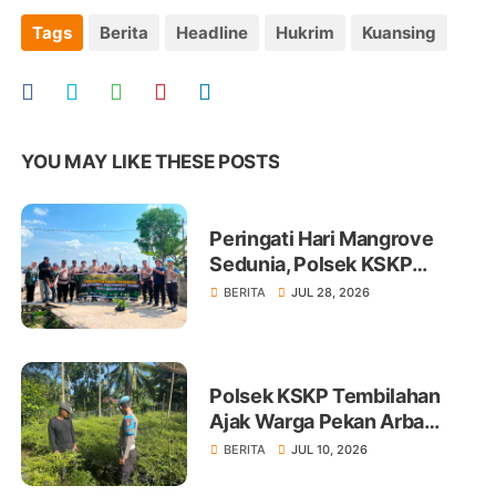
Tags
Berita
Headline
Hukrim
Kuansing
YOU MAY LIKE THESE POSTS
Peringati Hari Mangrove
Sedunia, Polsek KSKP
Tembilahan Tanam 100 Bibit
BERITA
JUL 28, 2026
Polsek KSKP Tembilahan
Ajak Warga Pekan Arba
Tanam Cabai Dukung
BERITA
JUL 10, 2026
Ketahanan Pangan