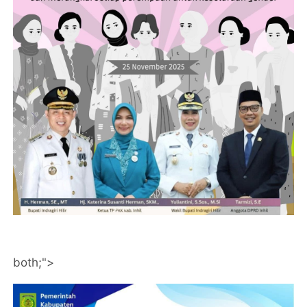
both;">