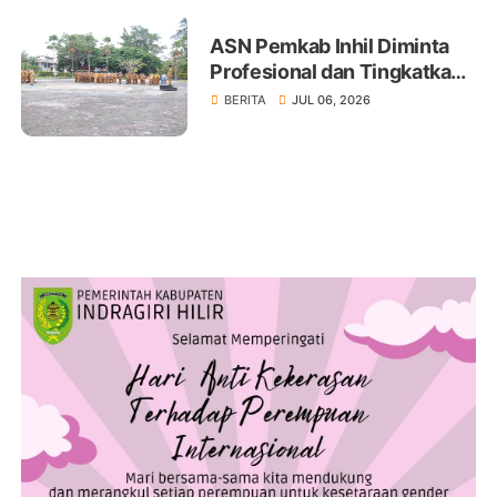
ASN Pemkab Inhil Diminta
Profesional dan Tingkatkan
Pelayanan Publik
BERITA
JUL 06, 2026