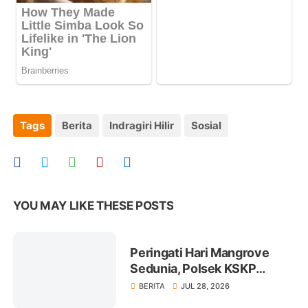
Tags
Berita
Indragiri Hilir
Sosial
YOU MAY LIKE THESE POSTS
Peringati Hari Mangrove
Sedunia, Polsek KSKP
Tembilahan Tanam 100 Bibit
BERITA
JUL 28, 2026