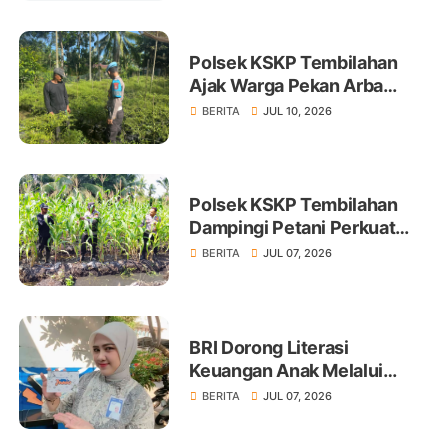
Polsek KSKP Tembilahan
Ajak Warga Pekan Arba
Tanam Cabai Dukung
BERITA
JUL 10, 2026
Ketahanan Pangan
Polsek KSKP Tembilahan
Dampingi Petani Perkuat
Swasembada Pangan
BERITA
JUL 07, 2026
BRI Dorong Literasi
Keuangan Anak Melalui
Produk BritAma Junio
BERITA
JUL 07, 2026