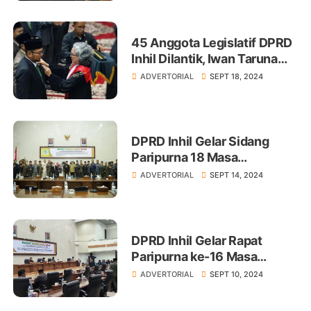
45 Anggota Legislatif DPRD
Inhil Dilantik, Iwan Taruna
Ketua Sementara
ADVERTORIAL
SEPT 18, 2024
DPRD Inhil Gelar Sidang
Paripurna 18 Masa
Persidangan II
ADVERTORIAL
SEPT 14, 2024
DPRD Inhil Gelar Rapat
Paripurna ke-16 Masa
Persidangan II Tahun 2024
ADVERTORIAL
SEPT 10, 2024