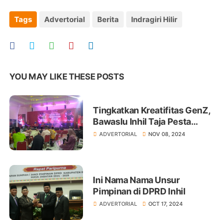
Tags
Advertorial
Berita
Indragiri Hilir
YOU MAY LIKE THESE POSTS
Tingkatkan Kreatifitas GenZ,
Bawaslu Inhil Taja Pesta
Budaya Sosialisasi
ADVERTORIAL
NOV 08, 2024
Pengawasan Pemilu
Partisifatif
Ini Nama Nama Unsur
Pimpinan di DPRD Inhil
ADVERTORIAL
OCT 17, 2024