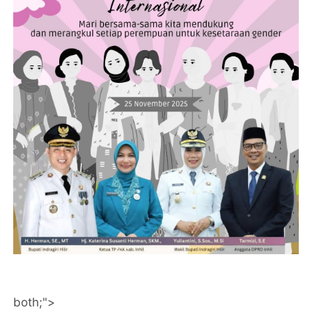
both;">