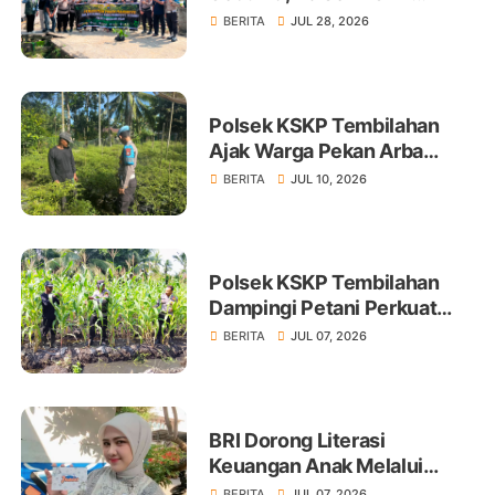
Tembilahan Tanam 100 Bibit
BERITA
JUL 28, 2026
Polsek KSKP Tembilahan
Ajak Warga Pekan Arba
Tanam Cabai Dukung
BERITA
JUL 10, 2026
Ketahanan Pangan
Polsek KSKP Tembilahan
Dampingi Petani Perkuat
Swasembada Pangan
BERITA
JUL 07, 2026
BRI Dorong Literasi
Keuangan Anak Melalui
Produk BritAma Junio
BERITA
JUL 07, 2026