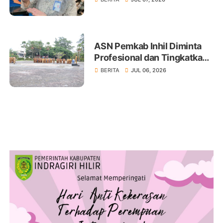
ASN Pemkab Inhil Diminta
Profesional dan Tingkatkan
Pelayanan Publik
BERITA
JUL 06, 2026